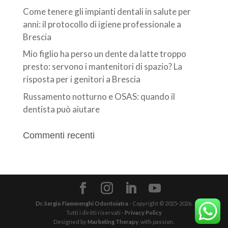
Come tenere gli impianti dentali in salute per
anni: il protocollo di igiene professionale a
Brescia
Mio figlio ha perso un dente da latte troppo
presto: servono i mantenitori di spazio? La
risposta per i genitori a Brescia
Russamento notturno e OSAS: quando il
dentista può aiutare
Commenti recenti
Dr. Sergio Fiammenghi Odontoiatra
- Copyright © 2025-2026.
Tutti i diritti riservati -
Privacy Policy
Designed by
Marketing Therapy
, with passion.