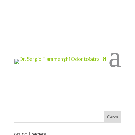
Impianti dentali (con innesto osseo) a Brescia
da
Marketing Therapy
|
Dic 30, 2020
|
Studio Fiammenghi
a
Utilizzare i denti da latte o del giudizio per far
ricrescere l’osso e rendere nuovamente
possibile l’implantologia. Ecco come si fa. Hai
mai sentito parlare di implantologia dentale con
innesto osseo? Si tratta di una recente novità (in
medicina il...
Articoli recenti