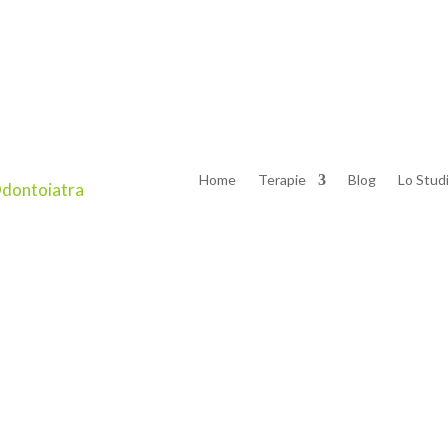
estate?
mmenghi
Home
Terapie
Blog
Lo Stud
 di sole, le serate all’aperto e tante occasioni in cui socializz
del nostro aspetto. Molto spesso però gli sforzi nel migliorare