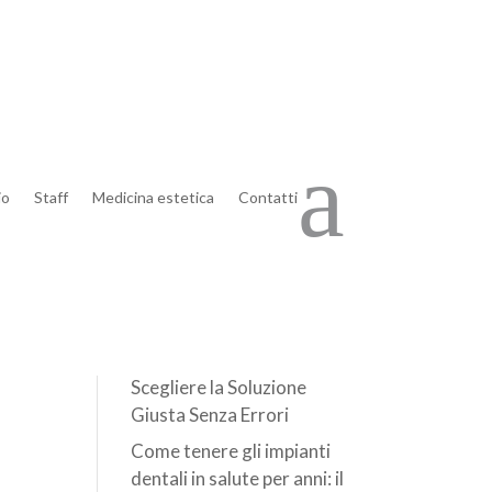
Articoli recenti
a
Ho fatto i filler: posso
io
Staff
Medicina estetica
Contatti
tornare indietro se non mi
are
piacciono? La risposta
 il
sulla reversibilità con
ialuronidasi a Brescia
Dente Rotto, Consumato
o Mancante: Come
Scegliere la Soluzione
Giusta Senza Errori
Come tenere gli impianti
dentali in salute per anni: il