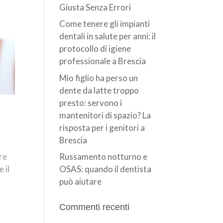
Giusta Senza Errori
Come tenere gli impianti
dentali in salute per anni: il
protocollo di igiene
professionale a Brescia
Mio figlio ha perso un
dente da latte troppo
presto: servono i
mantenitori di spazio? La
risposta per i genitori a
Brescia
are
Russamento notturno e
 il
OSAS: quando il dentista
può aiutare
Commenti recenti