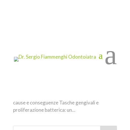
a
Perché Mantenere le gengive sane previene la
perdita dei denti
da
Marketing Therapy
|
Gen 28, 2025
|
Studio
Fiammenghi
Importanza delle gengive sane per la salute
orale Cos’è il parodonto e il suo ruolo nella
stabilità dentale L’igiene orale gengivale:
prevenire placca e tartaro La gengivite: sintomi,
cause e conseguenze Tasche gengivali e
proliferazione batterica: un...