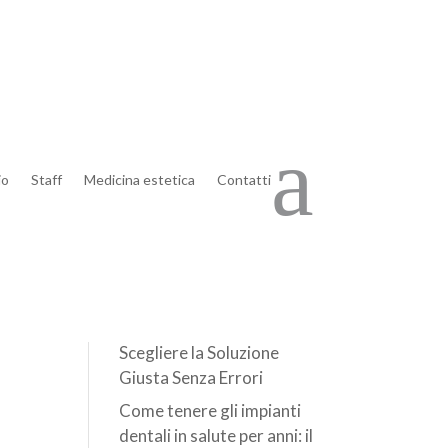
Articoli recenti
a
Ho fatto i filler: posso
io
Staff
Medicina estetica
Contatti
tornare indietro se non mi
 nei
piacciono? La risposta
are
sulla reversibilità con
ialuronidasi a Brescia
Dente Rotto, Consumato
o Mancante: Come
Scegliere la Soluzione
Giusta Senza Errori
Come tenere gli impianti
dentali in salute per anni: il