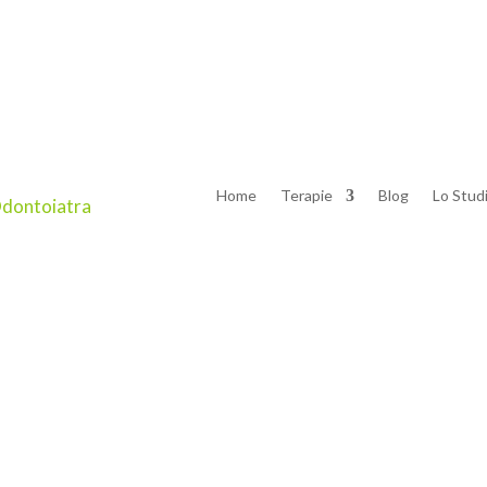
ne Dentale nei Bambini
mmenghi
Home
Terapie
Blog
Lo Stud
i, Abitudini Corrette e Consigli Utili La prevenzione dentale
alute orale ottimale e prevenire problematiche future. Inizi
mi anni...