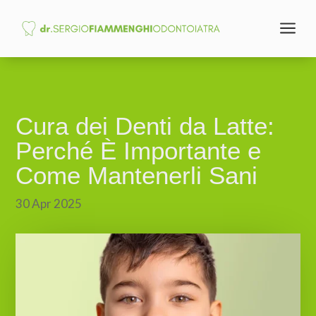
a
Cura dei Denti da Latte:
Perché È Importante e
Come Mantenerli Sani
30 Apr 2025