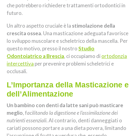
che potrebbero richiedere trattamenti ortodontici in
futuro.
Un altro aspetto cruciale è la
stimolazione della
crescita ossea
. Una masticazione adeguata favorisce
lo sviluppo muscolare e scheletrico della mascella. Per
questo motivo, presso il nostro
Studio
Odontoiatrico a Brescia
, ci occupiamo di
ortodonzia
intercettiva
per prevenire problemi scheletrici e
occlusali.
L’Importanza della Masticazione e
dell’Alimentazione
Un bambino con denti da latte sani può masticare
meglio
, f
acilitando la digestione e l’assimilazione dei
nutrienti essenziali
. Al contrario, denti danneggiati o
cariati possono portare a una dieta povera, limitando
l’assunzione di frutta e verdura che, essendo