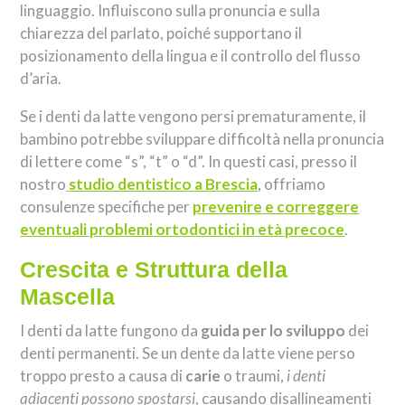
linguaggio. Influiscono sulla pronuncia e sulla
chiarezza del parlato, poiché supportano il
posizionamento della lingua e il controllo del flusso
d’aria.
Se i denti da latte vengono persi prematuramente, il
bambino potrebbe sviluppare difficoltà nella pronuncia
di lettere come “s”, “t” o “d”. In questi casi, presso il
nostro
studio dentistico a Brescia
, offriamo
consulenze specifiche per
prevenire e correggere
eventuali problemi ortodontici in età precoce
.
Crescita e Struttura della
Mascella
I denti da latte fungono da
guida per lo sviluppo
dei
denti permanenti. Se un dente da latte viene perso
troppo presto a causa di
carie
o traumi,
i denti
adiacenti possono spostarsi
, causando disallineamenti